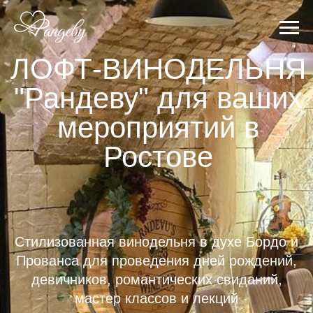
ЛОФТ-ВИНОДЕЛЬНЯ
"Рандеву" для ваших
мероприятий в
Ростове
Стилизованная винодельня в духе Бордо и
Прованса для проведения дней рождений,
девичников, романтических свиданий,
мастер классов и лекций