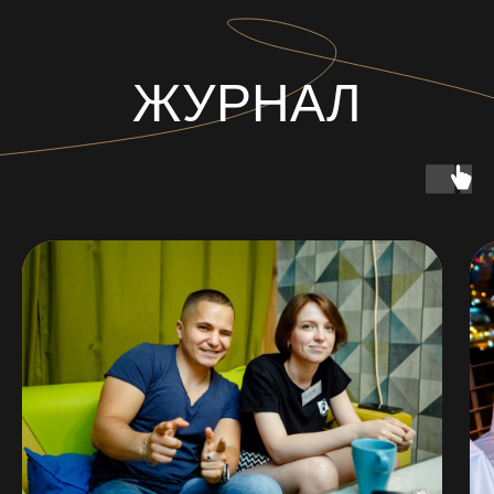
ДР/Девичник
rndevu.rostov@gmail.com
+7 938 117-35-45
МК и леции
YouTube
Свидания
Telegram
Дегустации
What’sApp
Фотосессии
Настолки
Политика
Публичная
конфиденциальности
оферта
Контакты
Журнал